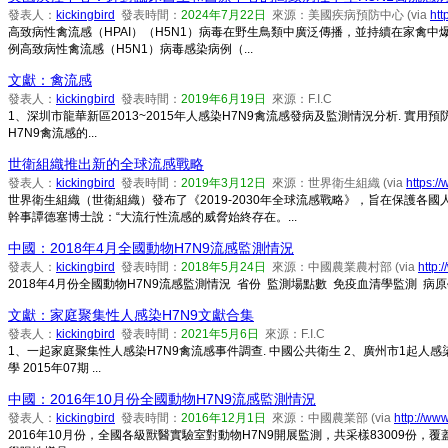
發表人：
kickingbird
發表時間：
2024年7月22日
來源：美國疾病預防中心 (via
htt
高致病性禽流感（HPAI）（H5N1）病毒在野生鳥類中廣泛傳播，並持續在家禽中
例高致病性禽流感（H5N1）病毒感染病例（...
文獻：禽流感
發表人：
kickingbird
發表時間：
2019年6月19日
來源：F.I.C
1、深圳市龍華新區2013~2015年人感染H7N9禽流感發病及監測情況分析. 實用預防
H7N9禽流感的...
世衛組織推出新的全球流感戰略
發表人：
kickingbird
發表時間：
2019年3月12日
來源：世界衛生組織 (via
https:/
世界衛生組織（世衛組織）發布了《2019-2030年全球流感戰略》，旨在保護
幹事譚德塞博士說：“大流行性流感的威脅始終存在。...
中國：2018年4月全國動物H7N9流感監測情況
發表人：
kickingbird
發表時間：
2018年5月24日
來源：中國農業農村部 (via
http:
2018年4月份全國動物H7N9流感監測情況 省份 監測場點數 免疫血清學監測 病原學
文獻：家庭聚集性人感染H7N9文獻合集
發表人：
kickingbird
發表時間：
2021年5月6日
來源：F.I.C
1、一起家庭聚集性人感染H7N9禽流感事件調查. 中國公共衛生 2、廣州市1起人感染
學 2015年07期 ...
中國：2016年10月份全國動物H7N9流感監測情況
發表人：
kickingbird
發表時間：
2016年12月1日
來源：中國農業部 (via
http://ww
2016年10月份，全國各級獸醫實驗室對動物H7N9開展監測，共采樣83009份，覆