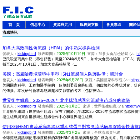
首 頁
信息中心
資源與共用
服務與支援
會員專區
關於
流感快訊
加拿大高致病性禽流感（HPAI）的牛奶采樣與檢測
發表人：
kickingbird
發表時間：
2025年10月19日
來源：加拿大食品檢驗局 (via
ht
巴氏殺菌商業牛奶（零售銷售）截至2024年9月5日，加拿大食品檢驗署（CFIA
截至2025年10月1日，加拿大食品檢驗署（...
美國：高風險農場環境中甲型H5N1流感個人防護裝備：研討會
發表人：
kickingbird
發表時間：
2025年9月28日
來源：美國國家科學院 (via
https
美國國家科學、工程和醫學院的一個規劃委員會將組織一個虛擬的公共研討會，研究
的傳播。本次研討會將為感興趣和受影響的各方（包括技術...
世界衛生組織：2025~2026年北半球流感季節流感疫苗成分的建議
發表人：
kickingbird
發表時間：
2025年3月2日
來源：世界衛生組織 (via
https://
世界衛生組織（世界衛生組織）宣布了關於北半球2025~2026年流感季節流感
衛生組織與來自世界衛生組織合作中心和世界衛生組織...
使用3種H5N1禽流感病毒純化重組核蛋白對常見流感病毒膠體金快速
發表人：
kickingbird
發表時間：
2025年3月2日
來源：全球流感資訊網
全球流感資訊網使用梯度稀釋的3種H5N1禽流感病毒核蛋白做為抗原，對抽取的7