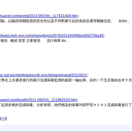
inhuanet.com/world/2013-09/19/c_117431408.htm
)
以驗證有關疫苗的安全性以及不同劑量引起的免疫反應等關鍵信息。 &nbs...
p://www.moh.gov.cn/mohwsyjbgs/s3578/201305/96be4692756a48
)
報告 概述 背景 主要發現 流行病學 &n...
//sc.isd.gov.hk/gb/www.info.gov.hk/gia/general/201202/1
)
大學在上水屠房進行的豬只流感病毒監測的最新一輪結果。在約一千五百個由去年十月
nhuanet.com/health/2011-09/03/c_121962519.htm
)
了起源於豬的流感病毒。分析表明，他們感染的病毒均與甲型Ｈ１Ｎ１流感病毒進行
[
>>|
]