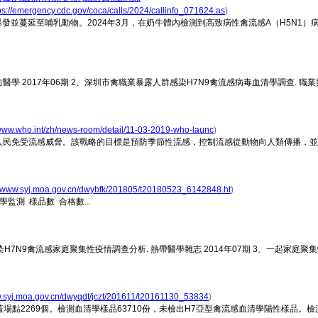
ps://emergency.cdc.gov/coca/calls/2024/callinfo_071624.as
)
爆發並蔓延至哺乳動物。2024年3月，在奶牛體內檢測到高致病性禽流感A（H5N1
醫學 2017年06期 2、深圳市禽職業暴露人群感染H7N9禽流感病毒血清學調查. 職業與
/www.who.int/zh/news-room/detail/11-03-2019-who-launc
)
各國人民免受流感威脅。該戰略的目標是預防季節性流感，控制流感從動物向人類傳播，
//www.syj.moa.gov.cn/dwybfk/201805/t20180523_6142848.ht
)
監測 樣品數 合格數...
H7N9禽流感家庭聚集性疫情調查分析. 熱帶醫學雜志 2014年07期 3、一起家庭聚
w.syj.moa.gov.cn/dwyqdt/jczt/201611/t20161130_53834
)
蓋場點2269個。檢測血清學樣品63710份，未檢出H7亞型禽流感血清學陽性樣品。檢測