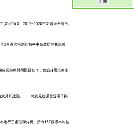
06) 3、2017~2020年新疆維吾爾自...
24年3月首次檢測到奶牛中高致病性禽流感
。美國農業部將與州獸醫合作，實施分層策略來
出意見和建議。一、將意見建議發送電子郵
樣本進行了處理和分析。所有167個樣本均被