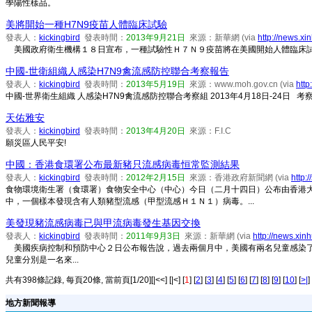
學陽性樣品。
美將開始一種H7N9疫苗人體臨床試驗
發表人：
kickingbird
發表時間：
2013年9月21日
來源：新華網 (via
http://news.x
美國政府衛生機構１８日宣布，一種試驗性Ｈ７Ｎ９疫苗將在美國開始人體臨床試驗，
中國-世衛組織人感染H7N9禽流感防控聯合考察報告
發表人：
kickingbird
發表時間：
2013年5月19日
來源：www.moh.gov.cn (via
htt
中國-世界衛生組織 人感染H7N9禽流感防控聯合考察組 2013年4月18日-24日 考察
天佑雅安
發表人：
kickingbird
發表時間：
2013年4月20日
來源：F.I.C
願災區人民平安!
中國：香港食環署公布最新豬只流感病毒恒常監測結果
發表人：
kickingbird
發表時間：
2012年2月15日
來源：香港政府新聞網 (via
http:
食物環境衛生署（食環署）食物安全中心（中心）今日（二月十四日）公布由香港
中，一個樣本發現含有人類豬型流感（甲型流感Ｈ１Ｎ１）病毒。...
美發現豬流感病毒已與甲流病毒發生基因交換
發表人：
kickingbird
發表時間：
2011年9月3日
來源：新華網 (via
http://news.xi
美國疾病控制和預防中心２日公布報告說，過去兩個月中，美國有兩名兒童感染
兒童分別是一名來...
共有398條記錄, 每頁20條, 當前頁[1/20][|<<] [|<] [
1
] [
2
] [
3
] [
4
] [
5
] [
6
] [
7
] [
8
] [
9
] [
10
] [
>|
] 
地方新聞報導