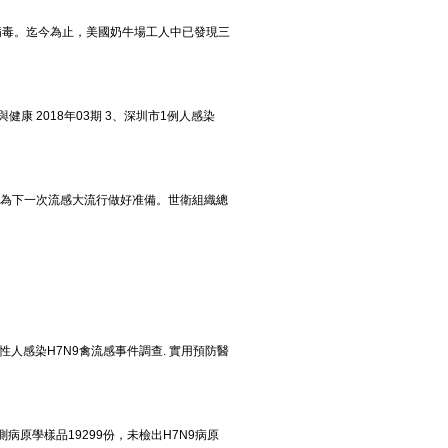
）病毒。迄今為止，美國奶牛場工人中已發現三
健康 2018年03期 3、深圳市1例人感染
並為下一次流感大流行做好准備。世衛組織總
集性人感染H7N9禽流感事件調查. 實用預防醫
病原學樣品19299份，未檢出H7N9病原