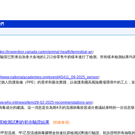
我們
tps://inspection.canada.ca/en/animal-health/terrestrial-an
)
）實驗室已對來自加拿大各地的1,211份零售牛奶樣本進行了檢測。所有樣本檢測結果
://www.nationalacademies.org/event/45411_09-2025_person
)
個人防護裝備（PPE）的需求和最佳實踐，以保護美國高風險農場環境中的工人，並
www.who.int/news/item/28-02-2025-recommendations-ann
)
疫苗病毒成分的建議。這一消息是在為期4天的流感病毒疫苗成分會議結束時的一次信息
抗原檢測試劑的初步驗證結果
[初級會員]
種甲型流感、甲/乙型流感病毒膠體金快速抗原檢測試劑進行驗證。初步證明所有抽取