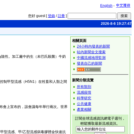
English
-
您好 guest [
登錄
/
註冊
]
2026-8-6 19:27:47
相關頁面
24小時內發表的新聞
站內新聞全文搜索
均為陰性。加工廠中的生（未巴氏殺菌）牛奶
中國流感地理監測
發表自己的新聞
新聞分類流覽
控制甲型流感（H5N1）在牲畜和人類之間
所有類別
流感疫情
科學研究
公共健康
發布會上宣布的，該會議每年舉行兩次。世界
產業相關
訂閱全球流感資訊網電子週刊，
輕鬆獲取最新流感資訊。
的甲型流感、甲/乙型流感病毒膠體金快速抗