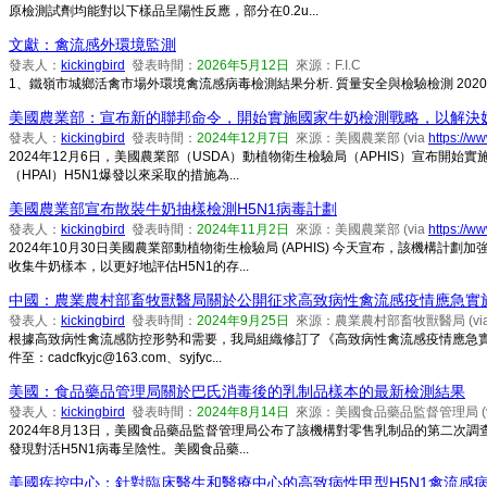
原檢測試劑均能對以下樣品呈陽性反應，部分在0.2u...
文獻：禽流感外環境監測
發表人：
kickingbird
發表時間：
2026年5月12日
來源：F.I.C
1、鐵嶺市城鄉活禽市場外環境禽流感病毒檢測結果分析. 質量安全與檢驗檢測 2020,30(05
美國農業部：宣布新的聯邦命令，開始實施國家牛奶檢測戰略，以解決奶
發表人：
kickingbird
發表時間：
2024年12月7日
來源：美國農業部 (via
https://w
2024年12月6日，美國農業部（USDA）動植物衛生檢驗局（APHIS）宣布開
（HPAI）H5N1爆發以來采取的措施為...
美國農業部宣布散裝牛奶抽樣檢測H5N1病毒計劃
發表人：
kickingbird
發表時間：
2024年11月2日
來源：美國農業部 (via
https://
2024年10月30日美國農業部動植物衛生檢驗局 (APHIS) 今天宣布，該機
收集牛奶樣本，以更好地評估H5N1的存...
中國：農業農村部畜牧獸醫局關於公開征求高致病性禽流感疫情應急實
發表人：
kickingbird
發表時間：
2024年9月25日
來源：農業農村部畜牧獸醫局 (vi
根據高致病性禽流感防控形勢和需要，我局組織修訂了《高致病性禽流感疫情應急實
件至：cadcfkyjc@163.com、syjfyc...
美國：食品藥品管理局關於巴氏消毒後的乳制品樣本的最新檢測結果
發表人：
kickingbird
發表時間：
2024年8月14日
來源：美國食品藥品監督管理局 (v
2024年8月13日，美國食品藥品監督管理局公布了該機構對零售乳制品的第二次調查
發現對活H5N1病毒呈陰性。美國食品藥...
美國疾控中心：針對臨床醫生和醫療中心的高致病性甲型H5N1禽流感