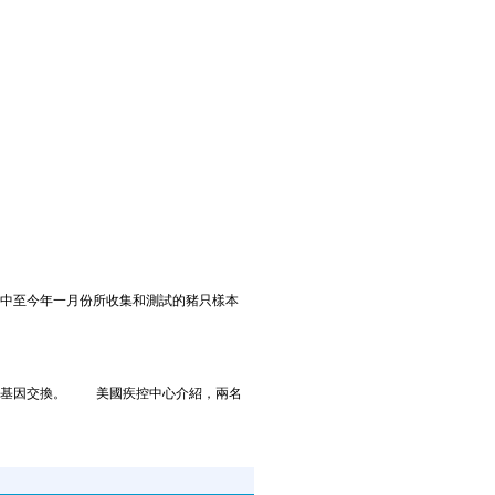
中至今年一月份所收集和測試的豬只樣本
了基因交換。 美國疾控中心介紹，兩名