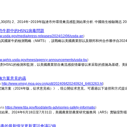
) 2、2014年~2019年臨滄市外環境禽流感監測結果分析. 中國衛生檢驗雜志 2021,31(
牛群中的H5N1病毒問題
ww.usda.gov/media/press-releases/2024/12/06/usda-an
)
始實施其國家牛奶檢測戰略（NMTS），該戰略以美國農業部以及聯邦和州合作夥伴自20
www.aphis.usda.gov/news/agency-announcements/usda-bu
)
構計劃加強對H5N1的檢測和監測，以美國農業部自禽流感疫情爆發以來采取的措施為基礎
施方案意見的函
a
http://www.xmsyj.moa.gov.cn/gzdt/202409/t20240924_6463263.ht
)
施方案（2024年版，征求意見稿）》，現公開征求意見。可通過以下途徑和方式提
ia
https://www.fda.gov/food/alerts-advisories-safety-informatio
)
結果。2024年6月18日至7月31日，美國農業部農業研究服務局（ARS）實驗室對
病毒的最新情況更新電話會議記錄