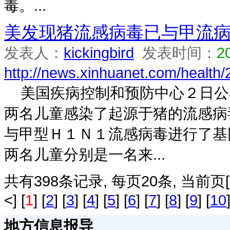
毒。...
美发现猪流感病毒已与甲流
发表人：
kickingbird
发表时间：
2
http://news.xinhuanet.com/healt
美国疾病控制和预防中心２日公
两名儿童感染了起源于猪的流感病
与甲型Ｈ１Ｎ１流感病毒进行了
两名儿童分别是一名来...
共有398条记录, 每页20条, 当前页[1/20
<] [
1
] [
2
] [
3
] [
4
] [
5
] [
6
] [
7
] [
8
] [
9
] [
10
地方信息报导