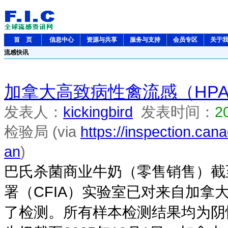
首 页
信息中心
资源与共享
服务与支持
会员专区
关于
流感快讯
加拿大高致病性禽流感（HP
发表人：
kickingbird
发表时间：
2
检验局 (via
https://inspection.cana
an
)
巴氏杀菌商业牛奶（零售销售）截至
署（CFIA）实验室已对来自加拿大
了检测。所有样本检测结果均为阴