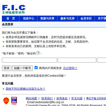
首 页
信息中心
资源与共享
服务与支持
会员专区
关于
会员登录
我们将为会员开通以下服务：
使用全球流感资讯网邮件订阅服务，定时为您提供最近流感资讯。
有权获取重要资讯，如仅限于会员浏览的信息、文献、文档及软件。
有权发表自己的新闻、文献以及上传软件和文档。
*
电子邮箱
-
*
密码
-
*
验证码
：
两周内不用再登录
忘记密码？
要进行会员登录，您的浏览器须支持Cookies功能！
常见问题
我收不到注册确认信该怎么办？
网站地图
|
联系我们
|
使用条款
|
常见问题
|
粤ICP备10094
Email:webmaster@flu.org.cn
Copyright ©www.flu.org.cn. 2004-2026. All Rights Reserved.
P