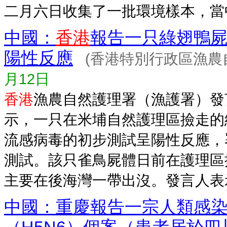
二月六日收集了一批環境樣本，當中一
中國：
香港
報告一只綠翅鴨屍
陽性反應
(香港特別行政區漁農
月12日
香港
漁農自然護理署（漁護署）發
示，一只在米埔自然護理區撿走的
流感病毒的初步測試呈陽性反應，
測試。該只雀鳥屍體日前在護理區
主要在後海灣一帶出沒。發言人表示，
中國：重慶報告一宗人類感