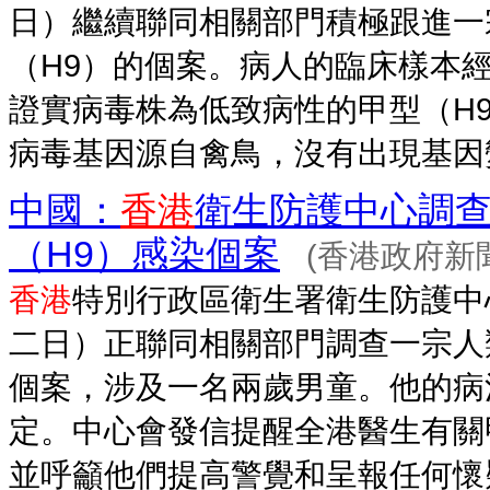
日）繼續聯同相關部門積極跟進一
（H9）的個案。病人的臨床樣本
證實病毒株為低致病性的甲型（H9
病毒基因源自禽鳥，沒有出現基因變
中國：
香港
衛生防護中心調
（H9）感染個案
(香港政府新
香港
特別行政區衛生署衛生防護中
二日）正聯同相關部門調查一宗人
個案，涉及一名兩歲男童。他的病
定。中心會發信提醒全港醫生有關
並呼籲他們提高警覺和呈報任何懷疑個