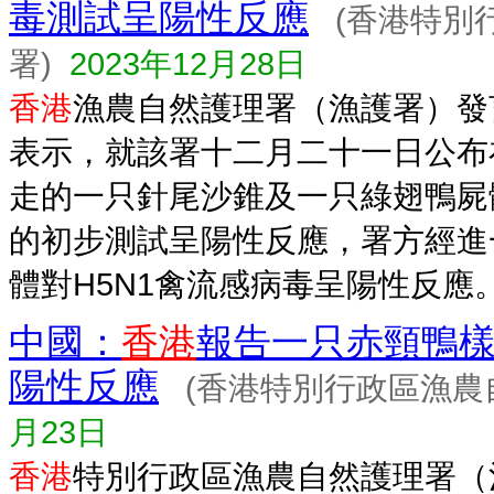
毒測試呈陽性反應
(香港特別
署)
2023年12月28日
香港
漁農自然護理署（漁護署）發
表示，就該署十二月二十一日公布
走的一只針尾沙錐及一只綠翅鴨屍
的初步測試呈陽性反應，署方經進
體對H5N1禽流感病毒呈陽性反應。.
中國：
香港
報告一只赤頸鴨樣
陽性反應
(香港特別行政區漁農
月23日
香港
特別行政區漁農自然護理署（