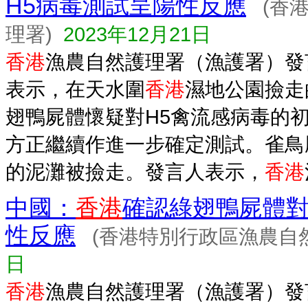
H5病毒測試呈陽性反應
(香
理署)
2023年12月21日
香港
漁農自然護理署（漁護署）發
表示，在天水圍
香港
濕地公園撿走
翅鴨屍體懷疑對H5禽流感病毒的
方正繼續作進一步確定測試。雀鳥
的泥灘被撿走。發言人表示，
香港
中國：
香港
確認綠翅鴨屍體對
性反應
(香港特別行政區漁農自
日
香港
漁農自然護理署（漁護署）發