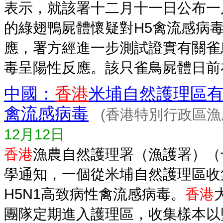
表示，就該署十二月十一日公布一
的綠翅鴨屍體懷疑對H5禽流感病
應，署方經進一步測試證實有關雀鳥
毒呈陽性反應。該只雀鳥屍體日前在護
中國：
香港
米埔自然護理區有
禽流感病毒
(香港特別行政區漁
12月12日
香港
漁農自然護理署（漁護署）（
學通知，一個從米埔自然護理區收
H5N1高致病性禽流感病毒。
香港
團隊定期進入護理區，收集樣本以