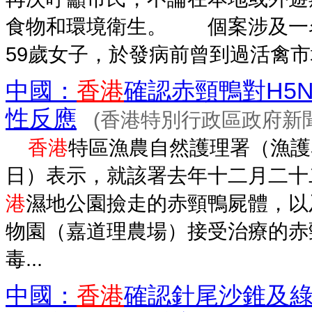
食物和環境衛生。 個案涉及一
59歲女子，於發病前曾到過活禽市場
中國：
香港
確認赤頸鴨對H5
性反應
(香港特別行政區政府新
香港
特區漁農自然護理署（漁護
日）表示，就該署去年十二月二十
港
濕地公園撿走的赤頸鴨屍體，以
物園（嘉道理農場）接受治療的赤
毒...
中國：
香港
確認針尾沙錐及綠