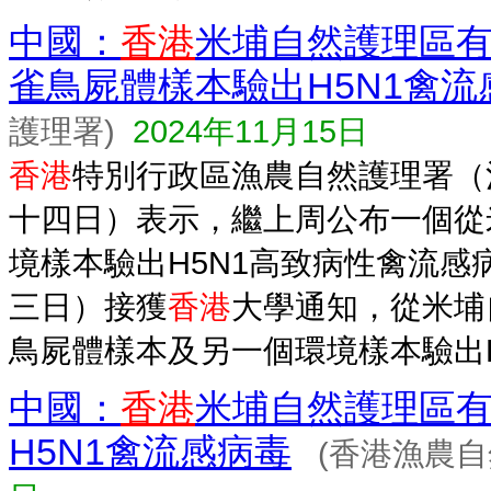
中國：
香港
米埔自然護理區
雀鳥屍體樣本驗出H5N1禽流
護理署)
2024年11月15日
香港
特別行政區漁農自然護理署（
十四日）表示，繼上周公布一個從
境樣本驗出H5N1高致病性禽流感
三日）接獲
香港
大學通知，從米埔
鳥屍體樣本及另一個環境樣本驗出H.
中國：
香港
米埔自然護理區
H5N1禽流感病毒
(香港漁農自