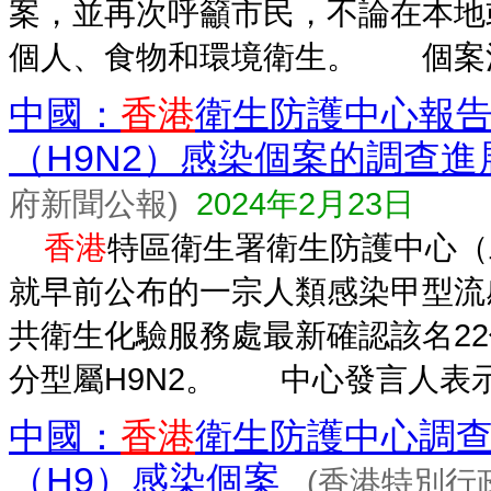
案，並再次呼籲市民，不論在本地
個人、食物和環境衛生。 個案涉
中國：
香港
衛生防護中心報
（H9N2）感染個案的調查進
府新聞公報)
2024年2月23日
香港
特區衛生署衛生防護中心（
就早前公布的一宗人類感染甲型流
共衛生化驗服務處最新確認該名2
分型屬H9N2。 中心發言人表示
中國：
香港
衛生防護中心調
（H9）感染個案
(香港特別行