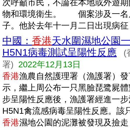
次呼籲市民，不論在本地或外遊期
物和環境衛生。 個案涉及一名居
子。他於去年十一月二日出現病征，.
中國：
香港
天水圍濕地公園
H5N1病毒測試呈陽性反應
署)
2022年12月13日
香港
漁農自然護理署（漁護署）發
示，繼上周公布一只黑臉琵鹭屍體
步呈陽性反應後，漁護署經進一步
H5N1禽流感病毒呈陽性反應。該
香港
濕地公園的泥灘被發現及撿走，.