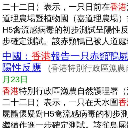
二十二日）表示，一只日前在
香港
道理農場暨植物園（嘉道理農場）
H5禽流感病毒的初步測試呈陽性
步確定測試。該赤頸鴨已被人道處理，
中國：
香港
報告一只赤頸鴨屍
陽性反應
(香港特別行政區漁農
月23日
香港
特別行政區漁農自然護理署（
二十二日）表示，一只在天水圍
香
屍體懷疑對H5禽流感病毒的初步
繼續作進一步確定測試。該雀鳥屍