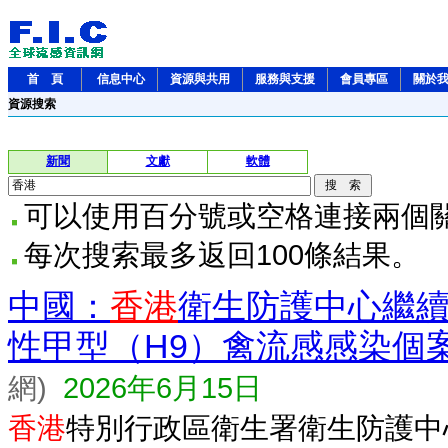
首 頁
信息中心
資源與共用
服務與支援
會員專區
關於
資源搜索
新聞
文獻
軟體
可以使用百分號或空格連接兩個
每次搜索最多返回100條結果。
中國：
香港
衛生防護中心繼
性甲型（H9）禽流感感染個
網)
2026年6月15日
香港
特別行政區衛生署衛生防護中