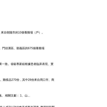
份，來自朝陽市的10個養雞場（戶）。
門頭溝區、順義區的675個養雞場
果一致。省級專家組根據患者臨床表現、實
雞樣品270份，其中28份來自周口市、商
相關文獻： 1、山...