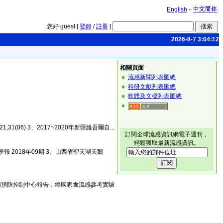
English
-
您好 guest [
登錄
/
註冊
]
2026-8-7 3:04:12
相關頁面
流感新聞列表匯總
科研文獻列表匯總
軟體及文檔列表匯總
06) 3、2017~2020年新疆維吾爾自...
訂閱全球流感資訊網電子週刊，
輕鬆獲取最新流感資訊。
 2018年09期 3、山西省聖天湖天鵝
病預防控制中心報告，經國家禽流感參考實驗