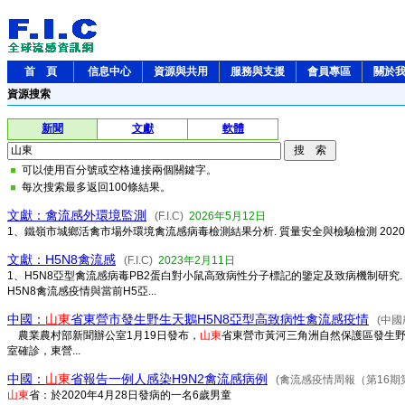
首 頁
信息中心
資源與共用
服務與支援
會員專區
關於
資源搜索
新聞
文獻
軟體
可以使用百分號或空格連接兩個關鍵字。
每次搜索最多返回100條結果。
文獻：禽流感外環境監測
(F.I.C)
2026年5月12日
1、鐵嶺市城鄉活禽市場外環境禽流感病毒檢測結果分析. 質量安全與檢驗檢測 2020,30(05
文獻：H5N8禽流感
(F.I.C)
2023年2月11日
1、H5N8亞型禽流感病毒PB2蛋白對小鼠高致病性分子標記的鑒定及致病機制研究. 
H5N8禽流感疫情與當前H5亞...
中國：
山東
省東營市發生野生天鵝H5N8亞型高致病性禽流感疫情
(中國
農業農村部新聞辦公室1月19日發布，
山東
省東營市黃河三角洲自然保護區發生野
室確診，東營...
中國：
山東
省報告一例人感染H9N2禽流感病例
(禽流感疫情周報（第16期第
山東
省：於2020年4月28日發病的一名6歲男童