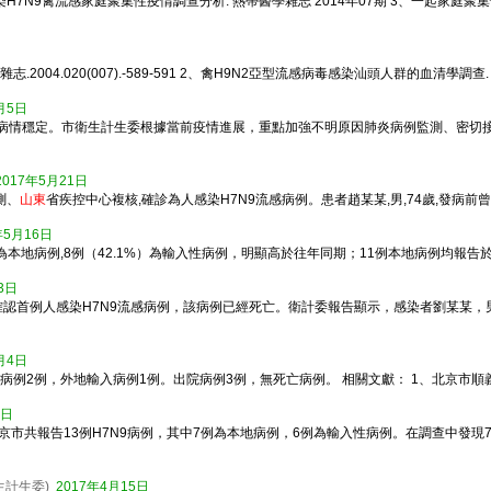
H7N9禽流感家庭聚集性疫情調查分析. 熱帶醫學雜志 2014年07期 3、一起家庭聚
020(007).-589-591 2、禽H9N2亞型流感病毒感染汕頭人群的血清學調查. 海峽預防醫
月5日
患者病情穩定。市衛生計生委根據當前疫情進展，重點加強不明原因肺炎病例監測、密
2017年5月21日
測、
山東
省疾控中心複核,確診為人感染H7N9流感病例。患者趙某某,男,74歲,發病前曾
年5月16日
為本地病例,8例（42.1%）為輸入性病例，明顯高於往年同期；11例本地病例均報告於20
3日
確認首例人感染H7N9流感病例，該病例已經死亡。衛計委報告顯示，感染者劉某某，
月4日
本地病例2例，外地輸入病例1例。出院病例3例，無死亡病例。 相關文獻： 1、北京市順
0日
，北京市共報告13例H7N9病例，其中7例為本地病例，6例為輸入性病例。在調查中發
生計生委)
2017年4月15日