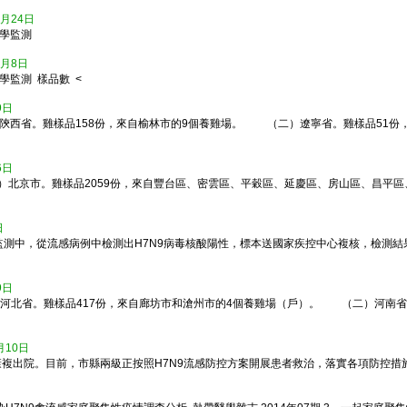
5月24日
原學監測
5月8日
學監測 樣品數 <
9日
陝西省。雞樣品158份，來自榆林市的9個養雞場。 （二）遼寧省。雞樣品51
6日
北京市。雞樣品2059份，來自豐台區、密雲區、平穀區、延慶區、房山區、昌平區、
日
測中，從流感病例中檢測出H7N9病毒核酸陽性，標本送國家疾控中心複核，檢測結
9日
河北省。雞樣品417份，來自廊坊市和滄州市的4個養雞場（戶）。 （二）河南省。
月10日
出院。目前，市縣兩級正按照H7N9流感防控方案開展患者救治，落實各項防控措施。 