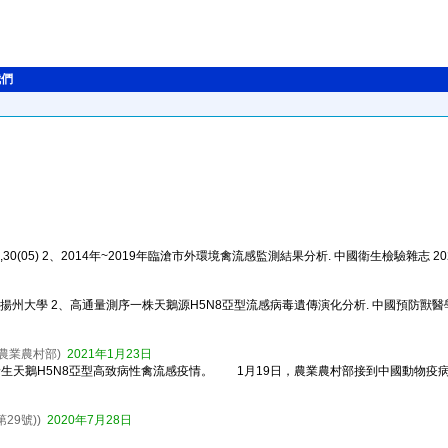
我們
) 2、2014年~2019年臨滄市外環境禽流感監測結果分析. 中國衛生檢驗雜志 2021,31(
揚州大學 2、高通量測序一株天鵝源H5N8亞型流感病毒遺傳演化分析. 中國預防獸醫學報
農業農村部)
2021年1月23日
生天鵝H5N8亞型高致病性禽流感疫情。 1月19日，農業農村部接到中國動物疫
29號))
2020年7月28日