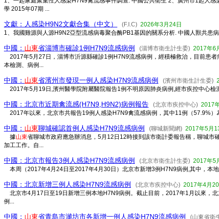
1、一起家庭聚集性人感染H7N9禽流感事件調查. 中國公共衛生 2、廣州市1起人感染
學 2015年07期 ...
文獻：人感染H9N2文獻合集（中文）
(F.I.C)
2026年3月24日
1、我國雞源與人源H9N2亞型流感病毒聚合酶PB1基因的關系分析. 中國人獸共患病雜志.2004.
中國：
山東
省淄博市確診1例H7N9流感病例
(淄博市衛生計生委)
2017年6
2017年5月27日，淄博市沂源縣確診1例H7N9流感病例，經積極救治，目前
本檢測、病例...
中國：
山東
省濱州市發現一例人感染H7N9流感病例
(濱州市衛生計生委)
2017年5月19日,濱州醫學院附屬醫院報告1例不明原因肺炎病例,經市疾控中心檢
中國：北京市近期禽流感(H7N9,H9N2)病例報告
(北京市疾控中心)
2017
2017年以來，北京市共報告19例人感染H7N9禽流感病例，其中11例（57.9%）
中國：
山東
聊城確認首例人感染H7N9流感病例
(聊城新聞網)
2017年5月1
據
山東
省聊城市政府應急辦消息，5月12日12時接到該市衛計委報告稱，聊城市
加工工作。自...
中國：北京市報告3例人感染H7N9流感病例
(北京市衛生計生委)
2017年5
本周（2017年4月24日至2017年4月30日）北京市新增3例H7N9病例,其中，
中國：北京新增三例人感染H7N9流感病例
(北京市疾控中心)
2017年4月2
北京市4月17日至19日新增三例本地H7N9病例。截止目前，2017年1月以來
例...
中國：
山東
省青島市濰坊市各新增一例人感染H7N9流感病例
(山東省衛