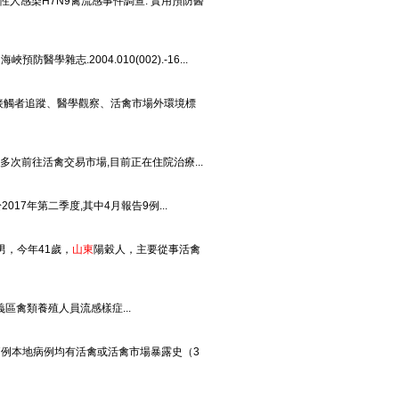
集性人感染H7N9禽流感事件調查. 實用預防醫
學雜志.2004.010(002).-16...
切接觸者追蹤、醫學觀察、活禽市場外環境標
多次前往活禽交易市場,目前正在住院治療...
17年第二季度,其中4月報告9例...
男，今年41歲，
山東
陽穀人，主要從事活禽
義區禽類養殖人員流感樣症...
現7例本地病例均有活禽或活禽市場暴露史（3