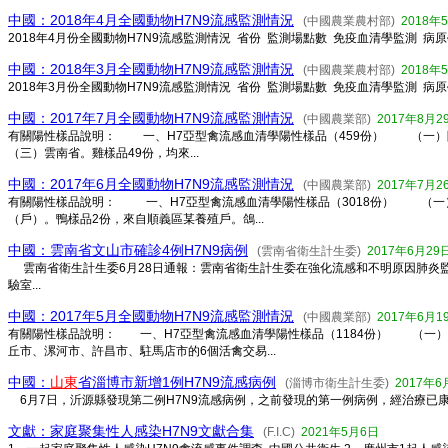
中國：2018年4月全國動物H7N9流感監測情況
(中國農業農村部)
2018年
2018年4月份全國動物H7N9流感監測情況 省份 監測場點數 免疫血清學監測 病
中國：2018年3月全國動物H7N9流感監測情況
(中國農業農村部)
2018年
2018年3月份全國動物H7N9流感監測情況 省份 監測場點數 免疫血清學監測 病原
中國：2017年7月全國動物H7N9流感監測情況
(中國農業部)
2017年8月2
有關陽性樣品說明： 一、H7亞型禽流感血清學陽性樣品（459份） （一）
（三）雲南省。雞樣品49份，均來...
中國：2017年6月全國動物H7N9流感監測情況
(中國農業部)
2017年7月2
有關陽性樣品說明： 一、H7亞型禽流感血清學陽性樣品（3018份） （一）
（戶）。鴨樣品2份，來自順義區某養殖戶。鴿...
中國：雲南省文山市確診4例H7N9病例
(雲南省衛生計生委)
2017年6月29
雲南省衛生計生委6月28日通報：雲南省衛生計生委在強化流感和不明原因肺炎監
驗室...
中國：2017年5月全國動物H7N9流感監測情況
(中國農業部)
2017年6月1
有關陽性樣品說明： 一、H7亞型禽流感血清學陽性樣品（1184份） （一）
丘市、漯河市、許昌市、駐馬店市的6個活禽交易...
中國：
山東
省淄博市新增1例H7N9流感病例
(淄博市衛生計生委)
2017年6
6月7日，沂源縣發現第二例H7N9流感病例，之前發現的第一例病例，經治療已康複
文獻：家庭聚集性人感染H7N9文獻合集
(F.I.C)
2021年5月6日