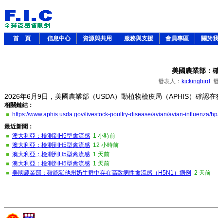
首 頁
信息中心
資源與共用
服務與支援
會員專區
關於
美國農業部：確
發表人：
kickingbird
發
2026年6月9日，美國農業部（USDA）動植物檢疫局（APHIS）確認在猶他州
相關鏈結：
https://www.aphis.usda.gov/livestock-poultry-disease/avian/avian-influenza/hp
最近新聞：
澳大利亞：檢測到H5型禽流感
1 小時前
澳大利亞：檢測到H5型禽流感
12 小時前
澳大利亞：檢測到H5型禽流感
1 天前
澳大利亞：檢測到H5型禽流感
1 天前
美國農業部：確認猶他州奶牛群中存在高致病性禽流感（H5N1）病例
2 天前