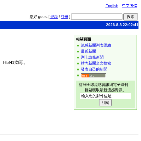
English
-
您好 guest [
登錄
/
註冊
]
2026-8-8 22:02:41
相關頁面
流感新聞列表匯總
最近新聞
列印該條新聞
I）H5N1病毒。
站內新聞全文搜索
發表自己的新聞
訂閱全球流感資訊網電子週刊，
輕鬆獲取最新流感資訊。