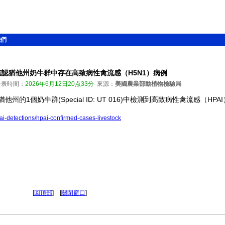
我們
認猶他州奶牛群中存在高致病性禽流感（H5N1）病例
表時間：
2026年6月12日20点33分
來源：
美國農業部動植物檢驗局
的1個奶牛群(Special ID: UT 016)中檢測到高致病性禽流感（HPA
ai-detections/hpai-confirmed-cases-livestock
[
回頂部
] [
關閉窗口
]