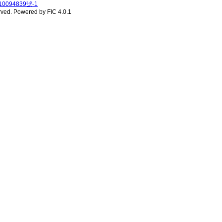
0094839號-1
rved.
Powered by FIC 4.0.1