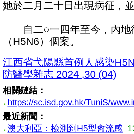
她於二月二十日出現病征，
自二○一四年至今，內地衛
（H5N6）個案。
江西省弋陽縣首例人感染H5N
防醫學雜志 2024 ,30 (04)
相關鏈結：
https://sc.isd.gov.hk/TuniS/www
最近新聞：
澳大利亞：檢測到H5型禽流感
1