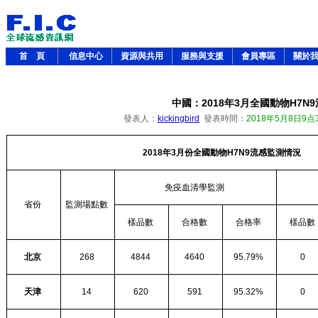
首 頁
信息中心
資源與共用
服務與支援
會員專區
關於
中國：2018年3月全國動物H7N
發表人：
kickingbird
發表時間：
2018年5月8日9点
2018
年
3
月份全國動物
H7N9
流感監測情況
免疫血清學監測
省份
監測場點數
樣品數
合格數
合格率
樣品數
北京
268
4844
4640
95.79%
0
天津
14
620
591
95.32%
0