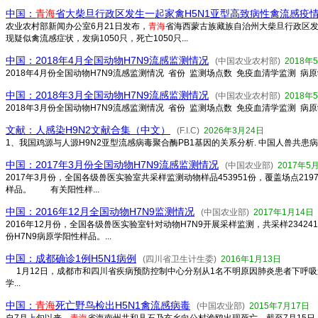
中国：
青海
省大柴旦行政区发生一起家禽H5N1亚型高致病性禽流感疫
农业农村部新闻办公室6月21日发布，
青海
省海西蒙古族藏族自治州大柴旦行政区发
现疑似禽流感症状，发病1050只，死亡1050只...
中国：2018年4月全国动物H7N9流感监测情况
(中国农业农村部)
2018年
2018年4月份全国动物H7N9流感监测情况 省份 监测场点数 免疫血清学监测 病
中国：2018年3月全国动物H7N9流感监测情况
(中国农业农村部)
2018年
2018年3月份全国动物H7N9流感监测情况 省份 监测场点数 免疫血清学监测 病原
文献：人感染H9N2文献合集（中文）
(F.I.C)
2026年3月24日
1、我国鸡源与人源H9N2亚型流感病毒聚合酶PB1基因的关系分析. 中国人兽共患病杂志.2004.
中国：2017年3月份全国动物H7N9流感监测情况
(中国农业部)
2017年5
2017年3月份，全国各级兽医实验室共采样监测动物样品453951份，覆盖场点2197
样品。 有关阳性样...
中国：2016年12月全国动物H7N9监测情况
(中国农业部)
2017年1月14日
2016年12月份，全国各级兽医实验室针对动物H7N9开展采样监测，共采样23424
份H7N9病原学阳性样品。...
中国：成都确诊1例H5N1病例
(四川省卫生计生委)
2016年1月13日
1月12日，成都市和四川省疾病预防控制中心分别从1名不明原因肺炎患者下呼吸
学...
中国：
青海
死亡野鸟检出H5N1禽流感病毒
(中国农业部)
2015年7月17日