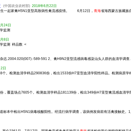
情
(中国农业农村部)
2018年6月22日
生一起家禽H5N1亚型高致病性禽流感疫情。 6月12日，
青海
省海西蒙古族藏族
5月24日
原学监测
5月8日
学监测 样品数 <
020(007).-589-591 2、禽H9N2亚型流感病毒感染汕头人群的血清学调查. 海峡预防医
月2日
8个。检测血清学样品290836份，检出1533份H7亚型血清学阳性样品。检测病原学样
1份，覆盖场点7605个。检测血清学样品181139份，检出349份H7亚型禽流感血清
道标本中检出H5N1病毒核酸阳性。经流行病学调查，该病例发病前有活禽接触史。1