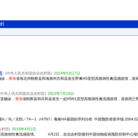
我们
情
(中华人民共和国农业农村部)
2024年5月17日
确诊，
青海
省海北州刚察县和海南州共和县发生野禽H5亚型高致病性禽流感疫情，发病
(中华人民共和国农业农村部)
2022年7月24日
验室确诊，
青海
省刚察县和共和县发生一起H5N1亚型高致病性禽流感疫情，发病死亡
感A／马／京防／74—1（H7N7）毒株HA基因的序列分析. 中国预防兽医学报.2004.026(005
农村部)
2019年4月2日
型高致病性禽流感疫情。 4月2日，农业农村部接到中国动物疫病预防控制中心报告，