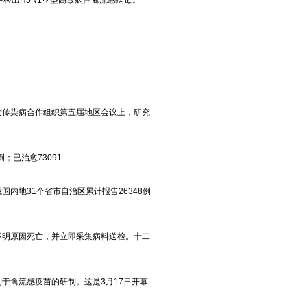
检出H5N1亚型高致病性禽流感病毒。
发传染病合作组织第五届地区会议上，研究
治愈73091...
我国内地31个省市自治区累计报告26348例
明原因死亡，并立即采集病料送检。十二
于禽流感疫苗的研制。这是3月17日开幕