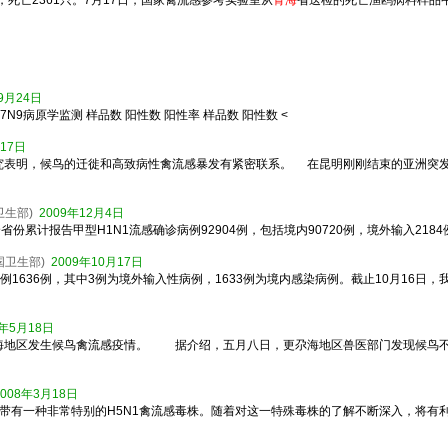
死亡2361只。7月17日，国家禽流感参考实验室从
青海
省送检的死亡渔鸥病料样品中
9月24日
7N9病原学监测 样品数 阳性数 阳性率 样品数 阳性数 <
月17日
究表明，候鸟的迁徙和高致病性禽流感暴发有紧密联系。 在昆明刚刚结束的亚洲突
卫生部)
2009年12月4日
计报告甲型H1N1流感确诊病例92904例，包括境内90720例，境外输入2184例；已
国卫生部)
2009年10月17日
病例1636例，其中3例为境外输入性病例，1633例为境内感染病例。截止10月16日，
9年5月18日
海地区发生候鸟禽流感疫情。 据介绍，五月八日，更尕海地区兽医部门发现候鸟不
2008年3月18日
带有一种非常特别的H5N1禽流感毒株。随着对这一特殊毒株的了解不断深入，将有利