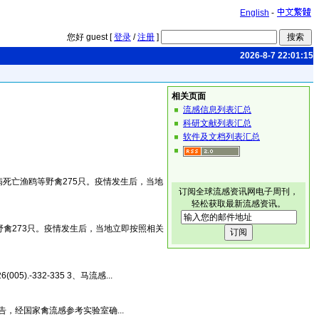
English
-
您好 guest [
登录
/
注册
]
2026-8-7 22:01:15
相关页面
流感信息列表汇总
科研文献列表汇总
软件及文档列表汇总
死亡渔鸥等野禽275只。疫情发生后，当地
订阅全球流感资讯网电子周刊，
轻松获取最新流感资讯。
野禽273只。疫情发生后，当地立即按照相关
).-332-335 3、马流感...
经国家禽流感参考实验室确...