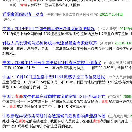
自7月上旬以来，
青海
省海南州共和县石乃亥乡向公村渔鸥出现死亡，截至7月15日，
目前，
青海
省兽医部门已会同林业部门按照有...
近期禽流感疫情一览表
(中国国家质量监督检验检疫总局)
2015年1月4日
序号 <
中国：2014年9月中旬全国动物H7N9流感监测情况
(中国农业部)
2014年
2014年9月中旬全国动物H7N9流感监测情况 省份 监测场点数 H7亚型血清学监测 H
科技人员发现候鸟迁徙路线与禽流感暴发有紧密联系
(新华网)
2010年1
由中国、越南、柬埔寨、泰国、印度尼西亚等国家科技人员共同参与的一项科学研
组展示...
中国：2009年11月份全国甲型H1N1流感防控工作情况
(中华人民共和国
卫通〔2009〕21 号 一、国内疫情现状与特点 截至11月30日，全国31个省份累
中国：10月16日卫生部甲型H1N1流感防控工作信息通报
(中华人民共和
卫生部通报，10月14日15时至10月16日15时，我国内地新增甲型H1N1流感确诊
甲型H1N1流感确诊病例，已...
中国：
青海
发生候鸟高致病性禽流感疫情 121只野鸟死亡
(中新社)
200
中国农业部十七日发布消息说，经国家禽流感参考实验室确诊，
青海
省海南州更尕
日，
青海
省动物疫病预防控制中心用RT-PCR方法检测...
中欧新现再现传染病研讨会透露候鸟迁徙影响禽流感传播
(上海政府网)
经过3年在
青海
湖的连续追踪，我国科研人员发现，在途经
青海
湖的部分候鸟身上，
的“中欧新现再现传染病研讨会”上透露的消息。 ...