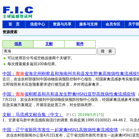
首 页
信息中心
资源与共享
服务与支持
会员专区
关于
资源搜索
信息
文献
软件
可以使用百分号或空格连接两个关键字。
每次搜索最多返回100条结果。
中国：
青海
省海北州刚察县和海南州共和县发生野禽高致病性禽流感疫
近日，农业农村部接到中国动物疫病预防控制中心报告，经国家禽流感参考实验室
立即按照有关应急预案要求进行规范处置，并对周边家禽开...
中国：
青海
省刚察县和共和县发生野禽H5N1亚型高致病性禽流感疫情
7月22日，农业农村部接到中国动物疫病预防控制中心报告，经国家禽流感参考实
应急实施方案规定，开展应急处置工作，对全部病死野...
文献：马流感文献合集（中文）
(F.I.C)
2019年5月17日
1、甘肃省马群中类流感疾病流行的调查. 疾病监测.1995.010(002).-44-46 2、马流
中国：辽宁省新民市发生一起家禽H5N1高致病性禽流感疫情
(中国农业
农业农村部新闻办公室4月2日发布，辽宁省沈阳市新民市发生一起家禽H5N1亚