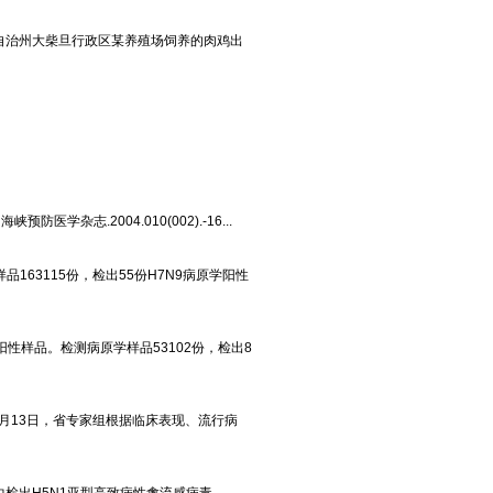
自治州大柴旦行政区某养殖场饲养的肉鸡出
学杂志.2004.010(002).-16...
品163115份，检出55份H7N9病原学阳性
学阳性样品。检测病原学样品53102份，检出8
月13日，省专家组根据临床表现、流行病