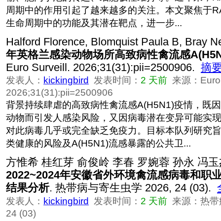
周期中的作用引起了越来越多的关注。本文聚焦于RA
生命周期中的功能及其潜在靶点，进一步...
Halford Florence, Blomquist Paula B, Bray Ne
年英格兰感染动物场所高致病性禽流感A(H5N
Euro Surveill. 2026;31(31):pii=2500906.
摘
发表人：
kickingbird
发表时间：
2 天前
来源：Euro Su
2026;31(31):pii=2500906
背景持续肆虐的高致病性禽流感A(H5N1)疫情，既
动物而引发人感染风险，又因病毒潜在变异可能实
对此病毒几乎或完全缺乏免疫力。目标本队列研究
类健康的风险及A(H5N1)流感暴露的公共卫...
方惟希 桂红芽 俞俊岭 李春 罗婉蓉 孙永 冯玉
2022~2024年安徽省外环境禽流感病毒和
结果分析
. 热带病与寄生虫学 2026, 24 (03).
发表人：
kickingbird
发表时间：
2 天前
来源：热带病
24 (03)