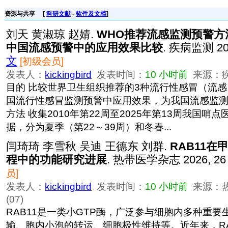
资源与共享
[
科研文献
-
软件及文档
]
刘天 黄淑琼 赵婧.
WHO推荐流感监测预警方法在
中国流感预警中的应用效果比较
. 疾病监测 202
文
[初级会员]
发表人：
kickingbird
发表时间：
10 小时前
来源：疾病监
目的 比较世界卫生组织推荐的3种流行性感冒（流
国流行性感冒监测预警中应用效果，为我国流感监
方法 收集2010年第22周至2025年第13周我国哨
据，分为夏季（第22～39周）和冬春...
闫琦琦 李雪秋 吴迪 王德东 刘群.
RAB11
程中的功能研究进展
. 热带医学杂志 2026, 26 
员]
发表人：
kickingbird
发表时间：
10 小时前
来源：热带
(07)
RAB11是一类小GTP酶，广泛参与细胞内多种重
输、胞内小泡的转运、细胞极性维持等。近年来，RA