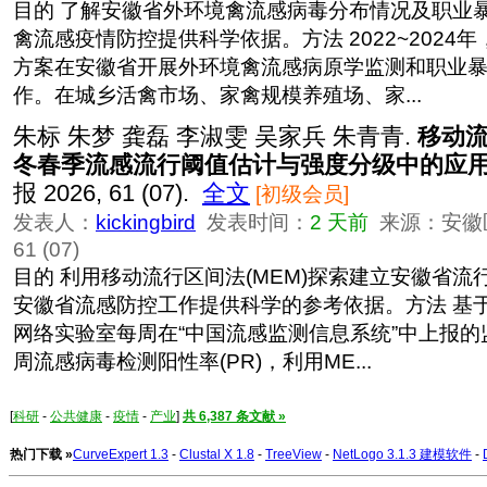
目的 了解安徽省外环境禽流感病毒分布情况及职业
禽流感疫情防控提供科学依据。方法 2022~2024
方案在安徽省开展外环境禽流感病原学监测和职业
作。在城乡活禽市场、家禽规模养殖场、家...
朱标 朱梦 龚磊 李淑雯 吴家兵 朱青青.
移动
冬春季流感流行阈值估计与强度分级中的应
报 2026, 61 (07).
全文
[初级会员]
发表人：
kickingbird
发表时间：
2 天前
来源：安徽医
61 (07)
目的 利用移动流行区间法(MEM)探索建立安徽省
安徽省流感防控工作提供科学的参考依据。方法 基
网络实验室每周在“中国流感监测信息系统”中上报
周流感病毒检测阳性率(PR)，利用ME...
[
科研
-
公共健康
-
疫情
-
产业
]
共 6,387 条文献 »
热门下载 »
CurveExpert 1.3
-
Clustal X 1.8
-
TreeView
-
NetLogo 3.1.3 建模软件
-